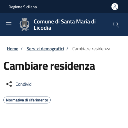
Salta al contenuto principale
Skip to footer content
Regione Siciliana
Comune di Santa Maria di
Licodia
Briciole di pane
Home
/
Servizi demografici
/
Cambiare residenza
Cambiare residenza
Condividi
Normativa di riferimento