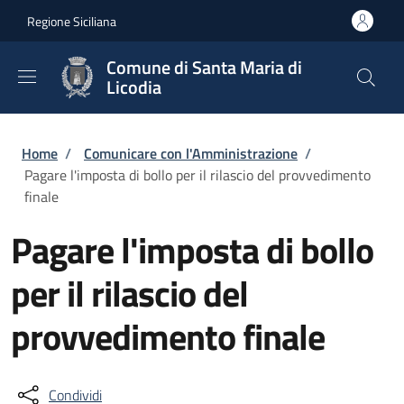
Salta al contenuto principale
Skip to footer content
Regione Siciliana
Comune di Santa Maria di
Licodia
Briciole di pane
Home
/
Comunicare con l'Amministrazione
/
Pagare l'imposta di bollo per il rilascio del provvedimento
finale
Pagare l'imposta di bollo
per il rilascio del
provvedimento finale
Condividi