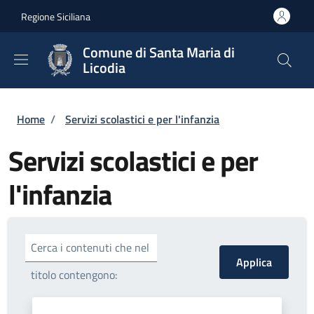
Salta al contenuto principale
Skip to footer content
Regione Siciliana
Comune di Santa Maria di
Licodia
Briciole di pane
Home
/
Servizi scolastici e per l'infanzia
Servizi scolastici e per
l'infanzia
Cerca i contenuti che nel
titolo contengono: