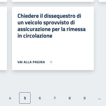
Chiedere il dissequestro di
un veicolo sprovvisto di
assicurazione per la rimessa
in circolazione
VAI ALLA PAGINA
4
5
6
7
8
9
…
gina
Pagina
Pagina attuale
Pagina
Pagina
Pagina
Pagina