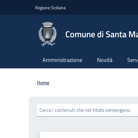
Salta al contenuto principale
Skip to footer content
Regione Siciliana
Comune di Santa Mar
Amministrazione
Novità
Serv
Briciole di pane
Home
Cerca i contenuti che nel titolo contengono: