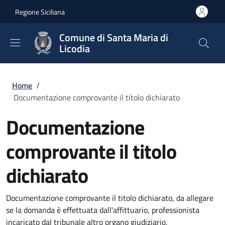
Salta al contenuto principale
Skip to footer content
Regione Siciliana
Comune di Santa Maria di
Licodia
Briciole di pane
Home
/
Documentazione comprovante il titolo dichiarato
Documentazione
comprovante il titolo
dichiarato
Documentazione comprovante il titolo dichiarato, da allegare
se la domanda è effettuata dall'affittuario, professionista
incaricato dal tribunale altro organo giudiziario,