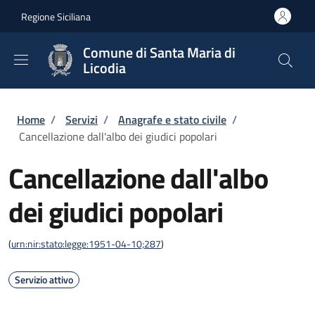
Salta al contenuto principale
Skip to footer content
Regione Siciliana
Comune di Santa Maria di
Licodia
Briciole di pane
Home
/
Servizi
/
Anagrafe e stato civile
/
Cancellazione dall'albo dei giudici popolari
Cancellazione dall'albo
dei giudici popolari
(
urn:nir:stato:legge:1951-04-10;287
)
Servizio attivo