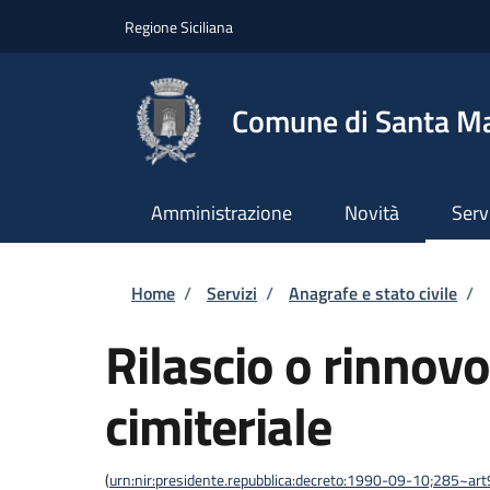
Salta al contenuto principale
Skip to footer content
Regione Siciliana
Comune di Santa Mar
Amministrazione
Novità
Serv
Briciole di pane
Home
/
Servizi
/
Anagrafe e stato civile
/
Rilascio o rinnov
cimiteriale
(
urn:nir:presidente.repubblica:decreto:1990-09-10;285~ar