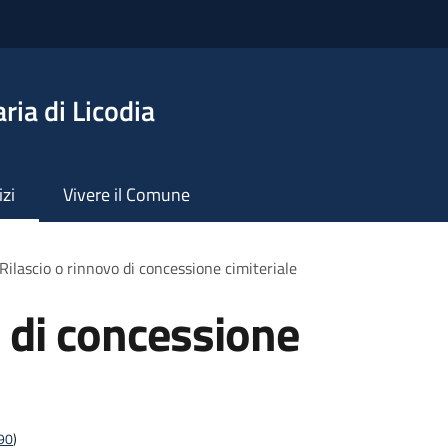
ia di Licodia
izi
Vivere il Comune
Rilascio o rinnovo di concessione cimiteriale
o di concessione
t90
)