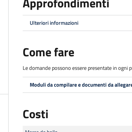
Approfondimenti
Ulteriori informazioni
Come fare
Le domande possono essere presentate in ogni pe
Moduli da compilare e documenti da allegar
Costi
Tipo di pagamento
Importo