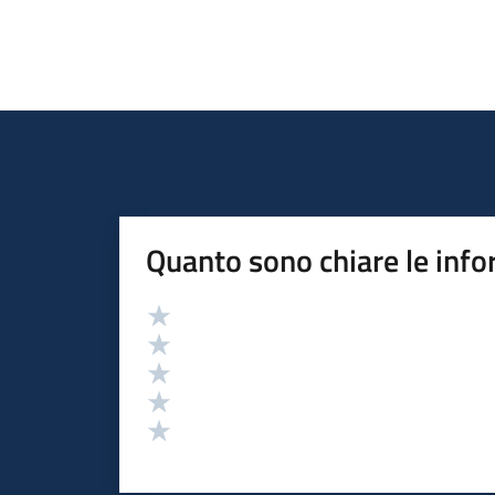
Quanto sono chiare le info
Valutazione
Valuta 5 stelle su 5
Valuta 4 stelle su 5
Valuta 3 stelle su 5
Valuta 2 stelle su 5
Valuta 1 stelle su 5