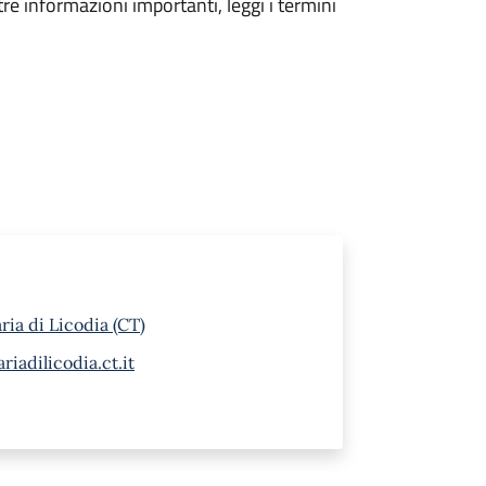
tre informazioni importanti, leggi i termini
ia di Licodia (CT)
iadilicodia.ct.it