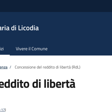
ia di Licodia
izi
Vivere il Comune
tenza
/
Concessione del reddito di libertà (RdL)
ddito di libertà
2-17
)