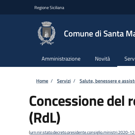
Salta al contenuto principale
Skip to footer content
Regione Siciliana
Comune di Santa Mar
Amministrazione
Novità
Serv
Briciole di pane
Home
/
Servizi
/
Salute, benessere e assis
Concessione del re
(RdL)
(
urn:nir:stato:decreto.presidente.consiglio.ministri:2020-1