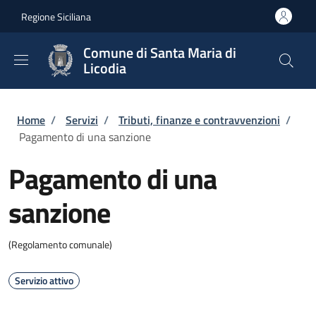
Salta al contenuto principale
Skip to footer content
Regione Siciliana
Comune di Santa Maria di
Licodia
Briciole di pane
Home
/
Servizi
/
Tributi, finanze e contravvenzioni
/
Pagamento di una sanzione
Pagamento di una
sanzione
(Regolamento comunale)
Servizio attivo