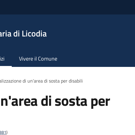
ia di Licodia
izi
Vivere il Comune
lizzazione di un'area di sosta per disabili
n'area di sosta per
t381
)