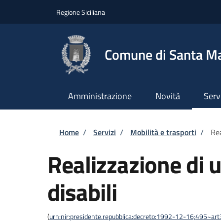
Salta al contenuto principale
Skip to footer content
Regione Siciliana
Comune di Santa Mar
Amministrazione
Novità
Serv
Briciole di pane
Home
/
Servizi
/
Mobilità e trasporti
/
Rea
Realizzazione di u
disabili
(
urn:nir:presidente.repubblica:decreto:1992-12-16;495~ar