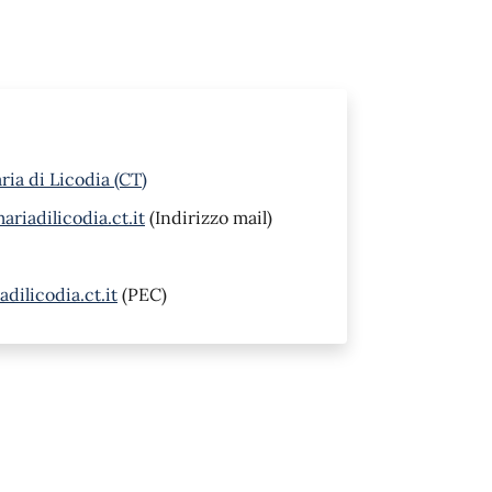
ia di Licodia (CT)
iadilicodia.ct.it
(Indirizzo mail)
ilicodia.ct.it
(PEC)