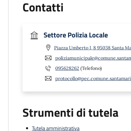
Contatti
Settore Polizia Locale
Piazza Umberto I, 8 95038 Santa Mar
poliziamunicipale@comune.santamar
095628262
(Telefono)
protocollo@pec.comune.santamariad
Strumenti di tutela
Tutela amministrativa