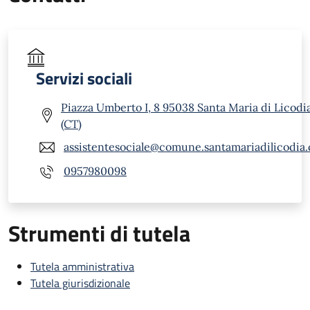
Servizi sociali
Piazza Umberto I, 8 95038 Santa Maria di Licodi
(CT)
assistentesociale@comune.santamariadilicodia.c
0957980098
Strumenti di tutela
Tutela amministrativa
Tutela giurisdizionale