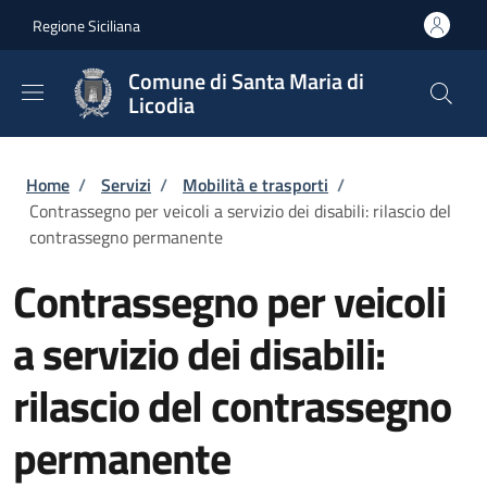
Salta al contenuto principale
Skip to footer content
Regione Siciliana
Comune di Santa Maria di
Licodia
Briciole di pane
Home
/
Servizi
/
Mobilità e trasporti
/
Contrassegno per veicoli a servizio dei disabili: rilascio del
contrassegno permanente
Contrassegno per veicoli
a servizio dei disabili:
rilascio del contrassegno
permanente