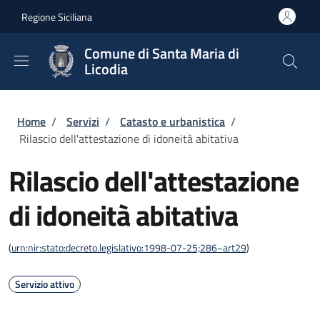
Salta al contenuto principale
Skip to footer content
Regione Siciliana
Comune di Santa Maria di
Licodia
Briciole di pane
Home
/
Servizi
/
Catasto e urbanistica
/
Rilascio dell'attestazione di idoneità abitativa
Rilascio dell'attestazione
di idoneità abitativa
(
urn:nir:stato:decreto.legislativo:1998-07-25;286~art29
)
Servizio attivo