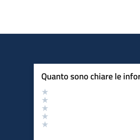
Quanto sono chiare le info
Valutazione
Valuta 5 stelle su 5
Valuta 4 stelle su 5
Valuta 3 stelle su 5
Valuta 2 stelle su 5
Valuta 1 stelle su 5