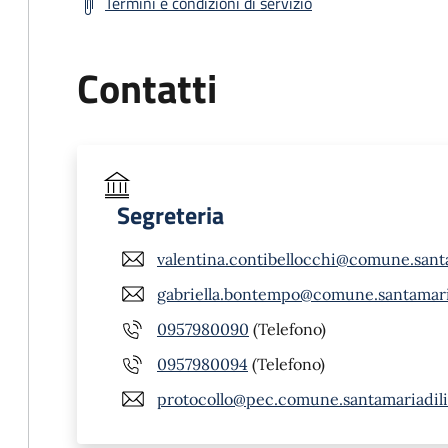
Termini e condizioni di servizio
Contatti
Segreteria
valentina.contibellocchi@comune.santa
gabriella.bontempo@comune.santamariad
0957980090
(Telefono)
0957980094
(Telefono)
protocollo@pec.comune.santamariadilic