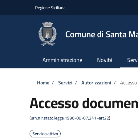
Salta al contenuto principale
Skip to footer content
Regione Siciliana
Comune di Santa Mar
Amministrazione
Novità
Serv
Briciole di pane
Home
/
Servizi
/
Autorizzazioni
/
Accesso
Accesso documen
(
urn:nir:stato:legge:1990-08-07;241~art22
)
Servizio attivo